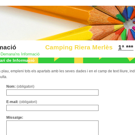
formació
Camping Riera Merlès
1ª ***
>
Demana'ns Informació
ari de Informació
s plau, empleni tots els apartats amb les seves dades i en el camp de text lliure, ind
ulta.
Nom:
(obligatori)
E-mail:
(obligatori)
Missatge: