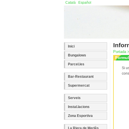
Català
Español
In
Inici
Portada 
Bungalows
Formul
Parcel.les
Si u
cons
Bar-Restaurant
Supermercat
Serveis
Instal.lacions
Zona Esportiva
La Riera de Merlès