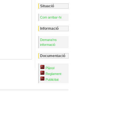
Situació
Com arribar-hi
Informació
Demana'ns
informació
Documentació
Plànol
Reglament
Publicitat