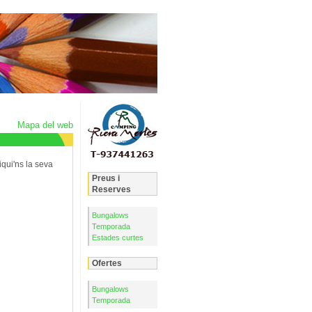
Mapa del web
iqui'ns la seva
Preus i
Reserves
Bungalows
Temporada
Estades curtes
Ofertes
Bungalows
Temporada