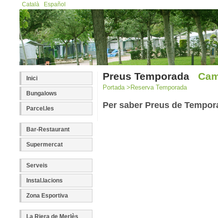
Català
Español
Preus Temporada
Cam
Inici
Portada >
Reserva Temporada
Bungalows
Per saber Preus de Tempora
Parcel.les
Bar-Restaurant
Supermercat
Serveis
Instal.lacions
Zona Esportiva
La Riera de Merlès